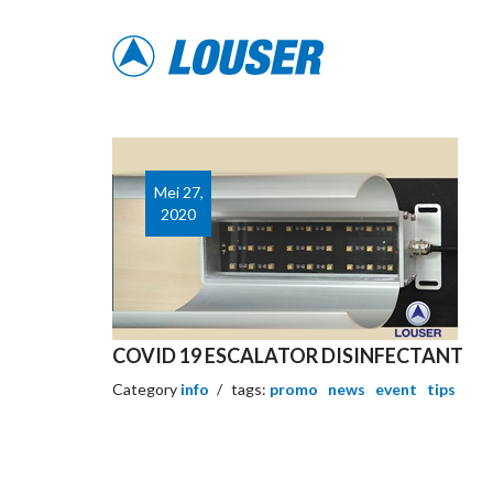
Mei 27,
2020
COVID 19 ESCALATOR DISINFECTANT
Category
info
tags:
promo
news
event
tips