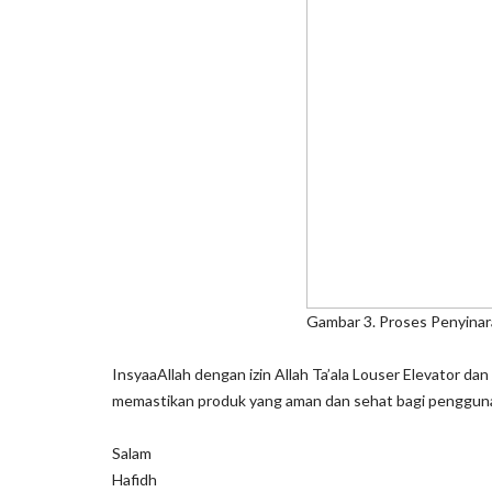
Gambar 3. Proses Penyinaran Handr
InsyaaAllah dengan izin Allah Ta’ala Louser Elevator d
memastikan produk yang aman dan sehat bagi penggunanya
Salam
Hafidh