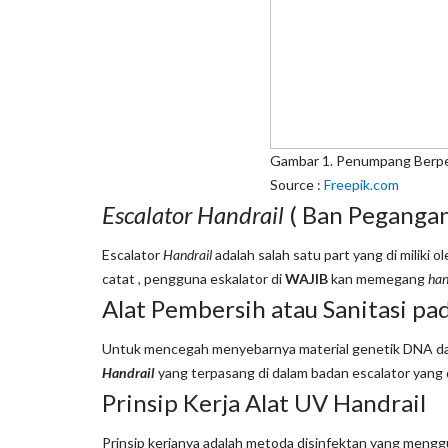
Gambar 1. Penumpang Berpegangan H
Source :
Freepik
.
com
Escalator Handrail
( Ban Pegangan
Escalator
Handrail
adalah salah satu part yang di miliki
catat , pengguna eskalator di
WAJIB
kan memegang
han
Alat Pembersih atau Sanitasi pa
Untuk mencegah menyebarnya material genetik DNA da
Handrail
yang terpasang di dalam badan escalator yang d
Prinsip Kerja Alat UV Handrail
Prinsip kerjanya adalah metoda disinfektan yang men